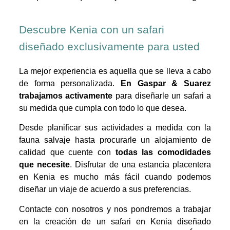
Descubre Kenia con un safari
diseñado exclusivamente para usted
La mejor experiencia es aquella que se lleva a cabo
de forma personalizada.
En Gaspar & Suarez
trabajamos activamente
para diseñarle un safari a
su medida que cumpla con todo lo que desea.
Desde planificar sus actividades a medida con la
fauna salvaje hasta procurarle un alojamiento de
calidad que cuente con
todas las comodidades
que necesite
. Disfrutar de una estancia placentera
en Kenia es mucho más fácil cuando podemos
diseñar un viaje de acuerdo a sus preferencias.
Contacte con nosotros y nos pondremos a trabajar
en la creación de un safari en Kenia diseñado