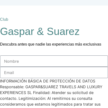
Club
Gaspar & Suarez
Descubra antes que nadie las experiencias más exclusivas
INFORMACIÓN BÁSICA DE PROTECCIÓN DE DATOS
Responsable: GASPAR&SUAREZ TRAVELS AND LUXURY
EXPERIENCES SL Finalidad: Atender su solicitud de
contacto. Legitimización: Al remitirnos su consulta
consideramos que estamos legitimados para tratar sus