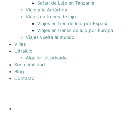
Safari de Lujo en Tanzania
Viaje a la Antártida
Viajes en trenes de lujo
Viajes en tren de lujo por España
Viajes en trenes de lujo por Europa
Viajes vuelta al mundo
Villas
Ultralujo
Alquiler jet privado
Sostenibilidad
Blog
Contacto