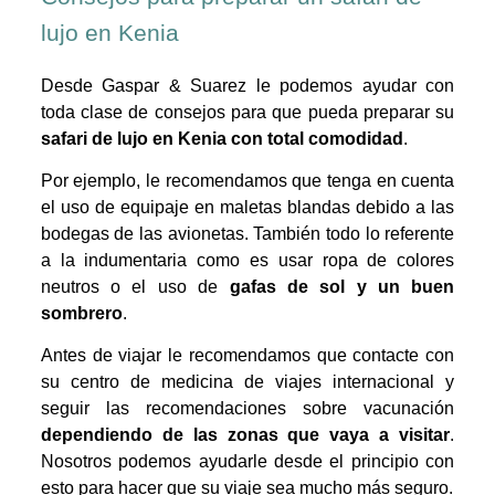
lujo en Kenia
Desde Gaspar & Suarez le podemos ayudar con
toda clase de consejos para que pueda preparar su
safari de lujo en Kenia con total comodidad
.
Por ejemplo, le recomendamos que tenga en cuenta
el uso de equipaje en maletas blandas debido a las
bodegas de las avionetas. También todo lo referente
a la indumentaria como es usar ropa de colores
neutros o el uso de
gafas de sol y un buen
sombrero
.
Antes de viajar le recomendamos que contacte con
su centro de medicina de viajes internacional y
seguir las recomendaciones sobre vacunación
dependiendo de las zonas que vaya a visitar
.
Nosotros podemos ayudarle desde el principio con
esto para hacer que su viaje sea mucho más seguro.