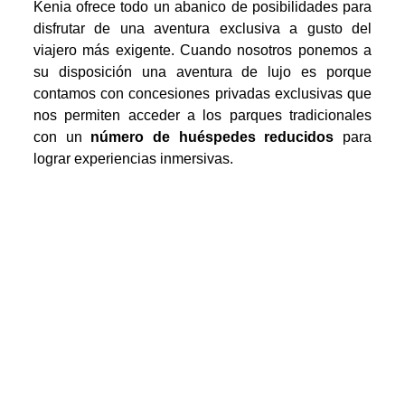
Kenia ofrece todo un abanico de posibilidades para
disfrutar de una aventura exclusiva a gusto del
viajero más exigente. Cuando nosotros ponemos a
su disposición una aventura de lujo es porque
contamos con concesiones privadas exclusivas que
nos permiten acceder a los parques tradicionales
con un
número de huéspedes reducidos
para
lograr experiencias inmersivas.