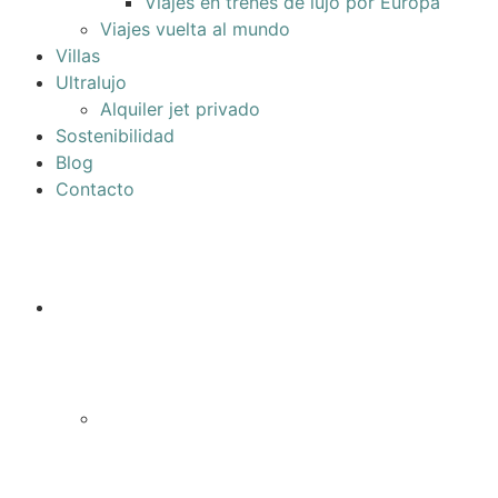
Viajes en trenes de lujo por Europa
Viajes vuelta al mundo
Villas
Ultralujo
Alquiler jet privado
Sostenibilidad
Blog
Contacto