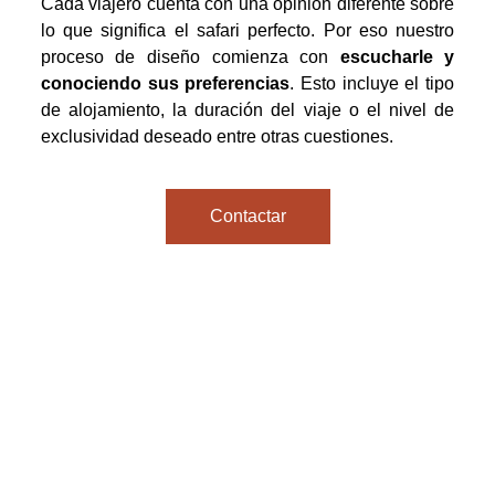
Cada viajero cuenta con una opinión diferente sobre
lo que significa el safari perfecto. Por eso nuestro
proceso de diseño comienza con
escucharle y
conociendo sus preferencias
. Esto incluye el tipo
de alojamiento, la duración del viaje o el nivel de
exclusividad deseado entre otras cuestiones.
Contactar