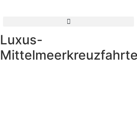
Luxus-
Mittelmeerkreuzfahrt
Verein
Gaspar & Suarez
Entdecken Sie die exklusivsten Erlebnisse
vor allen anderen