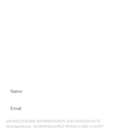
Verein
Gaspar & Suarez
Entdecken Sie die exklusivsten Erlebnisse
vor allen anderen
GRUNDLEGENDE INFORMATIONEN ZUM DATENSCHUTZ
Verantwortlicher: GASPAR&SUAREZ TRAVELS AND LUXURY