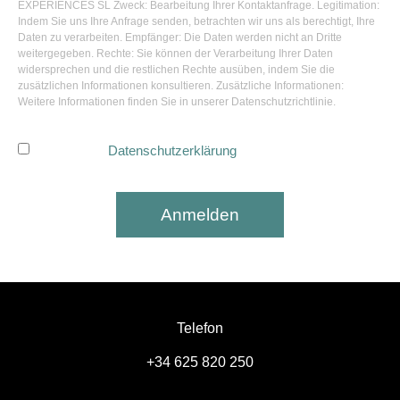
EXPERIENCES SL Zweck: Bearbeitung Ihrer Kontaktanfrage. Legitimation:
Indem Sie uns Ihre Anfrage senden, betrachten wir uns als berechtigt, Ihre
Daten zu verarbeiten. Empfänger: Die Daten werden nicht an Dritte
weitergegeben. Rechte: Sie können der Verarbeitung Ihrer Daten
widersprechen und die restlichen Rechte ausüben, indem Sie die
zusätzlichen Informationen konsultieren. Zusätzliche Informationen:
Weitere Informationen finden Sie in unserer Datenschutzrichtlinie.
Ich habe die
Datenschutzerklärung
gelesen und akzeptiere
sie.
Anmelden
Telefon
+34 625 820 250